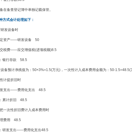
在备查登记簿中单独记载保管。
二种方式会计处理如下：
置研发设备时
资产——研发设备 50
——应交增值税(进项税额)8.5
存款 58.5
备预计净残值为：50×3%=1.5(万元)，一次性计入成本费用金额为：50-1.5=48.5(
计提折旧时
发支出——费用化支出 48.5
折旧 48.5
一次性折旧费计入成本费用时
理费用 48.5
支出——费用化支出48.5