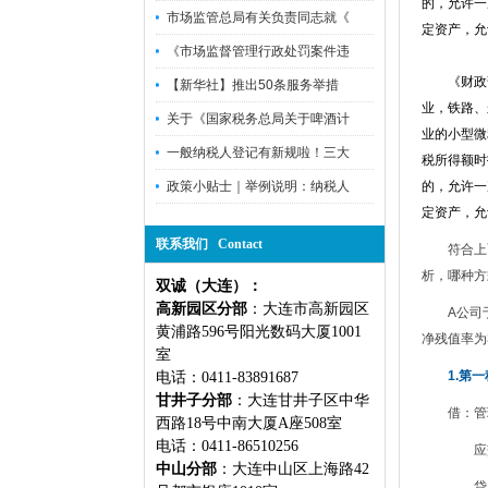
的，允许一
市场监管总局有关负责同志就《
定资产，允
《市场监督管理行政处罚案件违
《财政
【新华社】推出50条服务举措
业，铁路、
关于《国家税务总局关于啤酒计
业的小型微
一般纳税人登记有新规啦！三大
税所得额时
政策小贴士｜举例说明：纳税人
的，允许一
定资产，允
联系我们 Contact
符合上
析，哪种方
双诚（大连）：
高新园区分部
：大连市高新园区
A公司
黄浦路596号阳光数码大厦1001
净残值率为
室
1.第
电话：0411-83891687
甘井子分部
：大连甘井子区中华
借：管理
西路18号中南大厦A座508室
电话：0411-86510256
应交税费
中山分部
：大连中山区上海路42
贷：银行