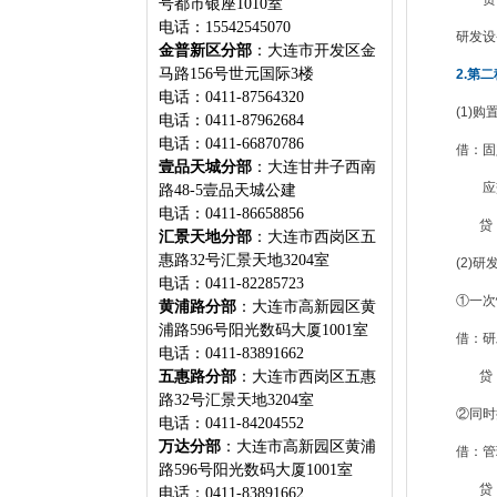
号都市银座1010室
电话：15542545070
研发设备
金普新区分部
：大连市开发区金
马路156号世元国际3楼
2.第
电话：0411-87564320
(1)购
电话：0411-87962684
电话：0411-66870786
借：固定
壹品天城分部
：大连甘井子西南
应交税费
路48-5壹品天城公建
电话：0411-86658856
贷：银行
汇景天地分部
：大连市西岗区五
惠路32号汇景天地3204室
(2)研发设
电话：0411-82285723
①一次性
黄浦路分部
：大连市高新园区黄
浦路596号阳光数码大厦1001室
借：研
电话：0411-83891662
五惠路分部
：大连市西岗区五惠
贷：累计
路32号汇景天地3204室
②同时把
电话：0411-84204552
万达分部
：大连市高新园区黄浦
借：管
路596号阳光数码大厦1001室
贷：研发
电话：0411-83891662