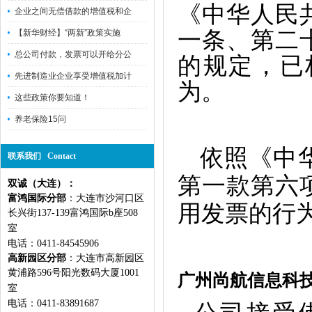
《中华人民
企业之间无偿借款的增值税和企
一条、第二
【新华财经】“两新”政策实施
总公司付款，发票可以开给分公
的规定，已
先进制造业企业享受增值税加计
为。
这些政策你要知道！
养老保险15问
依照《中
联系我们 Contact
第一款第六
双诚（大连）：
富鸿国际分部
：大连市沙河口区
用发票的行为
长兴街137-139富鸿国际b座508
室
电话：0411-84545906
高新园区分部
：大连市高新园区
黄浦路596号阳光数码大厦1001
广州尚航信息科
室
电话：0411-83891687