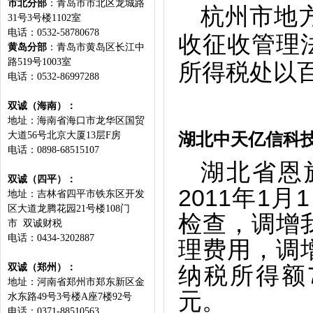
市北分部
：青岛市市北区龙城路
杭州市地
31号3号楼1102室
电话：0532-58780678
收征收管理
黄岛分部
：
青岛市黄岛区长江中
路519号1003室
所得税处以百
电话：
0532-86997288
双诚（海南）：
地址：海南省海口市龙华区国贸
湖北中天亿信科
大道56号北京大厦13层F房
电话：0898-68515107
湖北省恩
双诚（四平）：
2011年1
地址：吉林省四平市铁东区开发
区大道龙腾花园21号楼108门
检查，调增
市 双诚财税
电话：0434-3202887
理费用，调
双诚（郑州）：
纳税所得额73
地址：河南省郑州市郑东新区金
元。
水东路49号3号楼A座7楼92号
电话：0371-88510563