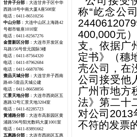
公司接受
甘井子分部
：大连甘井子区中华
称“屹念公
西路18号中南大厦A座508室
电话：0411-86510256
2440612
中山分部
：大连中山区上海路42
号都市银座1010室
400,000
电话：0411-82567276
金普新区分部
：大连市开发区金
支。依据广
马路156号世元国际3楼
定书》（穗地
电话：0411-87564320
电话：0411-87962684
壳公司，在
电话：0411-66870786
壹品天城分部
：大连甘井子西南
公司接受他
路48-5壹品天城公建
广州市地方
电话：0411-86658856
汇景天地分部
：大连市西岗区五
法》第二十
惠路32号汇景天地3204室
电话：0411-82285723
对公司201
黄浦路分部
：大连市高新园区黄
不符的发票
浦路596号阳光数码大厦1001室
电话：0411-83891662
五惠路分部
：大连市西岗区五惠