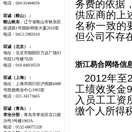
务费的依据，
电话：
024-31404074
供应商的上
双诚（鞍山）：
鞍山铁东
：辽宁省鞍山市铁东区
名称一致的
前进路1号国际明珠大厦2016室
但公司不存
电话：0412-2982610
双诚（北京）：
地址：
北京市朝阳区万达广场93
号院12号楼702B
浙江易合网络信
电话：010-84059559
2012
年至
双诚（上海）：
地址：上海市闵行区沪闵路6088
工绩效奖金9
号凯德商业中心1903室
电话：021-34173665
入员工工资
缴个人所得税1
双诚（青岛）：
李沧分部
：青岛市李沧区京口路
28号3号楼1903A
电话：0532-68075328