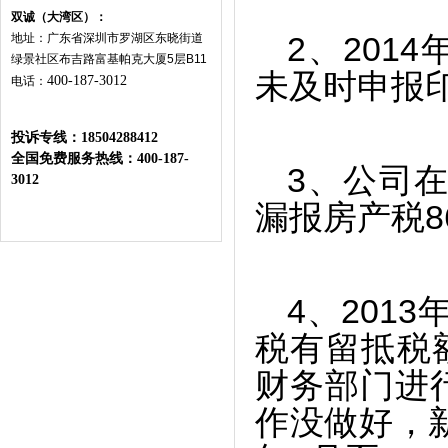
双诚（大湾区）：
地址：广东省深圳市罗湖区东晓街道
2
、201
绿景社区布吉路富基帕克大厦
5
层
B11
未及时申报印花
400-187-3012
电话：
投诉专线：
18504288412
全国免费服务热线：400-187-
3
、公司在
3012
漏报房产税86
4
、201
税有留抵税额
财务部门进
作没做好，新