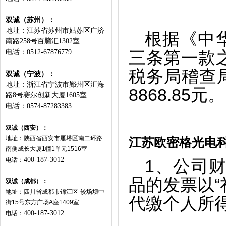
双诚（苏州）：
地址：江苏省苏州市姑苏区广济
根据《中
南路258号百脑汇1302室
电话：0512-67876779
三条第一款
税务局稽查
双诚（宁波）：
地址：浙江省宁波市鄞州区汇海
8868.85元。
路8号赛尔创新大厦1605室
电话：0574-87283383
双诚（西安）：
地址：陕西省西安市雁塔区南二环路
江苏欧密格光电
南侧成长大厦
1
幢
1
单元
1516
室
400-187-3012
电话：
1
、公司财
品的发票以“
双诚（成都）：
地址：四川省成都市锦江区
-
较场坝中
代缴个人所得税
街
15
号东方广场
A
座
1409
室
400-187-3012
电话：