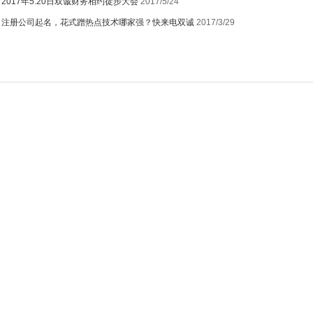
：
2017年5.20日双诚财务相约徒步大会
2017/5/24
：
注册公司起名，花式蹭热点技术哪家强？快来电双诚
2017/3/29