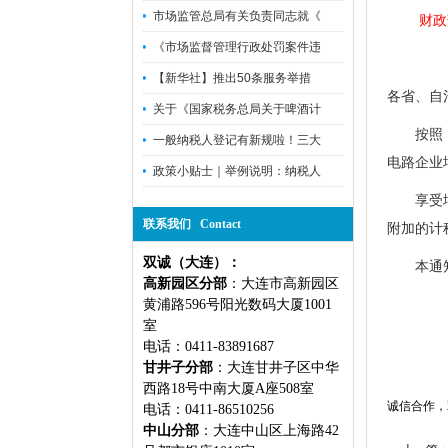
市场监管总局有关负责同志就《
财政
《市场监督管理行政处罚案件违
【新华社】推出50条服务举措
各省、自
关于《国家税务总局关于啤酒计
按照
一般纳税人登记有新规啦！三大
电路企业
政策小贴士｜举例说明：纳税人
享受增值
联系我们 Contact
附加的计
双诚（大连）：
本通知
高新园区分部
：大连市高新园区
黄浦路596号阳光数码大厦1001
室
电话：0411-83891687
甘井子分部
：大连甘井子区中华
西路18号中南大厦A座508室
诚信合作，双
电话：0411-86510256
中山分部
：大连中山区上海路42