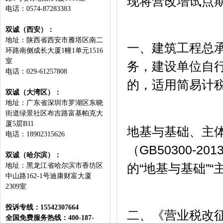
现将营改增试点
电话：0574-87283383
双诚（西安）：
地址：陕西省西安市雁塔区南二
一、建筑工程总
环路南侧成长大厦1幢1单元1516
室
务，建设单位自
电话：029-61257808
的，适用简易计
双诚（大湾区）：
地址：广东省深圳市罗湖区东晓
街道绿景社区布吉路富基帕克大
厦5层B11
地基与基础、主
电话：18902315626
（GB50300-
双诚（哈尔滨）：
的“地基与基础”
地址：黑龙江省哈尔滨市⾹坊区
中⼭路162-1号迪康财富⼤厦
2309室
投诉专线：15542307664
二、《营业税改征
全国免费服务热线：400-187-