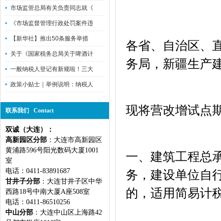
市场监管总局有关负责同志就《
《市场监督管理行政处罚案件违
【新华社】推出50条服务举措
各省、自治区、
关于《国家税务总局关于啤酒计
务局，新疆生产
一般纳税人登记有新规啦！三大
政策小贴士｜举例说明：纳税人
现将营改增试点
联系我们 Contact
双诚（大连）：
高新园区分部
：大连市高新园区
黄浦路596号阳光数码大厦1001
一、建筑工程总
室
电话：0411-83891687
务，建设单位自
甘井子分部
：大连甘井子区中华
的，适用简易计
西路18号中南大厦A座508室
电话：0411-86510256
中山分部
：大连中山区上海路42