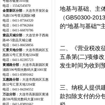
号都市银座1010室
电话：15542545070
地基与基础、主
金普新区分部
：大连市开发区金
马路156号世元国际3楼
（GB50300-
电话：0411-87564320
的“地基与基础”
电话：0411-87962684
电话：0411-66870786
壹品天城分部
：大连甘井子西南
路48-5壹品天城公建
电话：0411-86658856
二、《营业税改征
汇景天地分部
：大连市西岗区五
惠路32号汇景天地3204室
五条第(二)项修
电话：0411-82285723
发生时间为收到预
黄浦路分部
：大连市高新园区黄
浦路596号阳光数码大厦1001室
电话：0411-83891662
五惠路分部
：大连市西岗区五惠
路32号汇景天地3204室
三、纳税人提供
电话：0411-84204552
万达分部
：大连市高新园区黄浦
款扣除支付的分
路596号阳光数码大厦1001室
税。
电话：0411-83891662