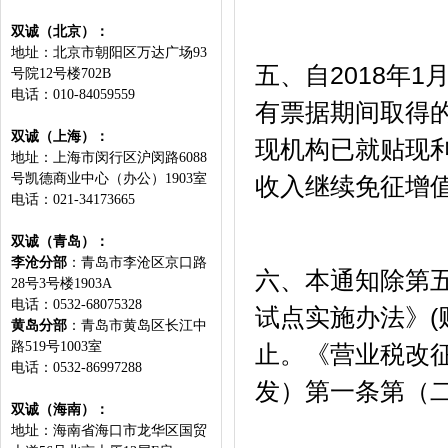
双诚（北京）：
地址：北京市朝阳区万达广场93
五、自2018年
号院12号楼702B
电话：010-84059559
有票据期间取得
双诚（上海）：
现机构已就贴现
地址：上海市闵行区沪闵路6088
号凯德商业中心（办公）1903室
收入继续免征增
电话：021-34173665
双诚（青岛）：
李沧分部
：青岛市李沧区京口路
六、本通知除第五
28号3号楼1903A
电话：0532-68075328
试点实施办法》(财
黄岛分部
：青岛市黄岛区长江中
路519号1003室
止。《营业税改征
电话：0532-86997288
发）第一条第（二
双诚（海南）：
地址：海南省海口市龙华区国贸