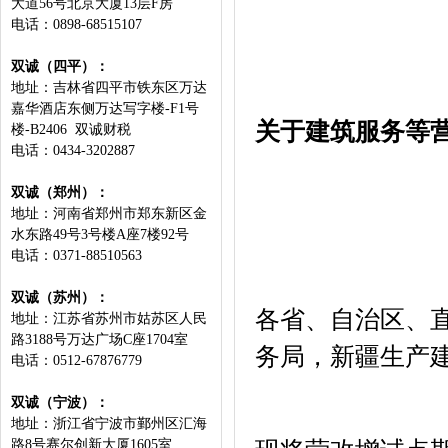
大道56号北京大厦13层F房
电话：0898-68515107
双诚（四平）：
地址：吉林省四平市铁东区万达
嘉华酒店东侧万达写字楼-F1号
关于建筑服务等
楼-B2406 双诚财税
电话：0434-3202887
双诚（郑州）：
地址：河南省郑州市郑东新区金
水东路49号3号楼A座7楼92号
电话：0371-88510563
双诚（苏州）：
各省、自治区、
地址：江苏省苏州市姑苏区人民
路3188号万达广场C座1704室
务局，新疆生产
电话：0512-67876779
双诚（宁波）：
地址：浙江省宁波市鄞州区汇海
路8号赛尔创新大厦1605室