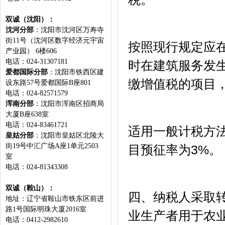
双诚（沈阳）：
沈河分部
：沈阳市沈河区万寿寺
街11号（沈河区数字经济元宇宙
按照现行规定应
产业园） 6楼606
电话：024-31307181
时在建筑服务发
爱都国际分部
：沈阳市铁西区建
缴增值税的项目
设东路57号爱都国际B座801
电话：024-82571579
浑南分部
：沈阳市浑南区招商局
大厦B座638室
电话：024-83461721
适用一般计税方
皇姑分部
：沈阳市皇姑区北陵大
街19号中汇广场A座1单元2503
目预征率为3%。
室
电话：024-81343308
双诚（鞍山）：
四、纳税人采取
地址：辽宁省鞍山市铁东区前进
路1号国际明珠大厦2016室
业生产者用于农
电话：0412-2982610